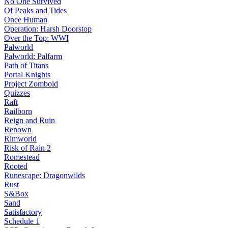
No One Survived
Of Peaks and Tides
Once Human
Operation: Harsh Doorstop
Over the Top: WWI
Palworld
Palworld: Palfarm
Path of Titans
Portal Knights
Project Zomboid
Quizzes
Raft
Railborn
Reign and Ruin
Renown
Rimworld
Risk of Rain 2
Romestead
Rooted
Runescape: Dragonwilds
Rust
S&Box
Sand
Satisfactory
Schedule 1