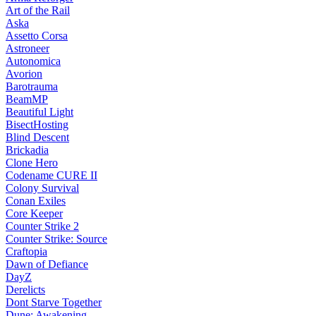
Art of the Rail
Aska
Assetto Corsa
Astroneer
Autonomica
Avorion
Barotrauma
BeamMP
Beautiful Light
BisectHosting
Blind Descent
Brickadia
Clone Hero
Codename CURE II
Colony Survival
Conan Exiles
Core Keeper
Counter Strike 2
Counter Strike: Source
Craftopia
Dawn of Defiance
DayZ
Derelicts
Dont Starve Together
Dune: Awakening