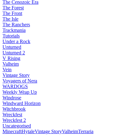
The Cenozoic Era
The Forest
The Front
The Isle
The Ranchers
Trackmania
Tutorials
Under a Rock
Unturned
Unturned 2
V Rising
Valheim
Vein
Vintage Story
Voyagers of Nera
WARDOGS
Weekly Wrap Up
Windrose
Windward Horizon
Witchbrook
Wreckfest
Wreckfest 2
Uncategorised
Minecraft
Hytale
Vintage Story
Valheim
Terraria