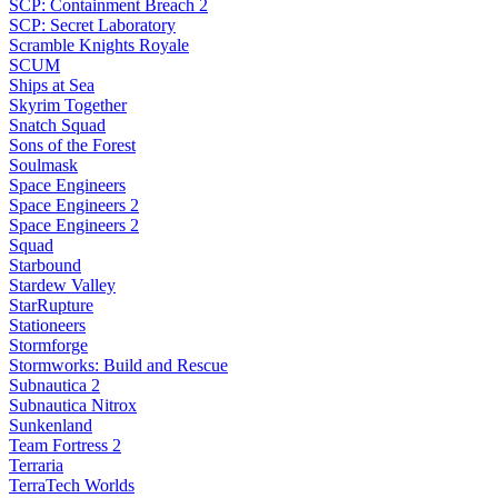
SCP: Containment Breach 2
SCP: Secret Laboratory
Scramble Knights Royale
SCUM
Ships at Sea
Skyrim Together
Snatch Squad
Sons of the Forest
Soulmask
Space Engineers
Space Engineers 2
Space Engineers 2
Squad
Starbound
Stardew Valley
StarRupture
Stationeers
Stormforge
Stormworks: Build and Rescue
Subnautica 2
Subnautica Nitrox
Sunkenland
Team Fortress 2
Terraria
TerraTech Worlds