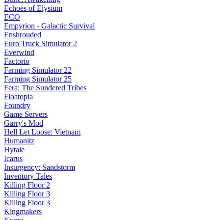
Echoes of Elysium
ECO
Empyrion - Galactic Survival
Enshrouded
Euro Truck Simulator 2
Everwind
Factorio
Farming Simulator 22
Farming Simulator 25
Fera: The Sundered Tribes
Floatopia
Foundry
Game Servers
Garry's Mod
Hell Let Loose: Vietnam
Humanitz
Hytale
Icarus
Insurgency: Sandstorm
Inventory Tales
Killing Floor 2
Killing Floor 3
Killing Floor 3
Kingmakers