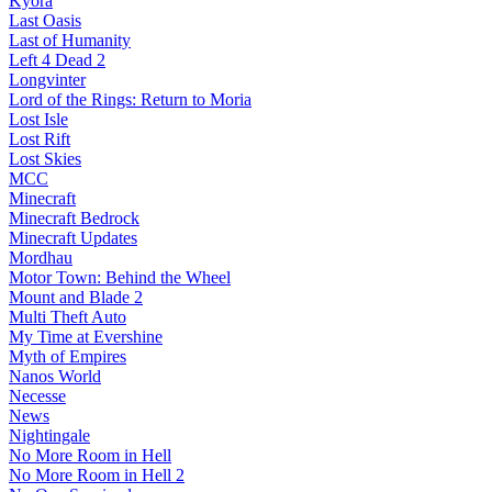
Kyora
Last Oasis
Last of Humanity
Left 4 Dead 2
Longvinter
Lord of the Rings: Return to Moria
Lost Isle
Lost Rift
Lost Skies
MCC
Minecraft
Minecraft Bedrock
Minecraft Updates
Mordhau
Motor Town: Behind the Wheel
Mount and Blade 2
Multi Theft Auto
My Time at Evershine
Myth of Empires
Nanos World
Necesse
News
Nightingale
No More Room in Hell
No More Room in Hell 2