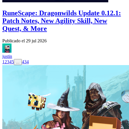
RuneScape: Dragonwilds Update 0.12.1:
Patch Notes, New Agility Skill, New
Quest, & More
Publicado el
29 jul 2026
justin
1
2
3
4
5
434
...