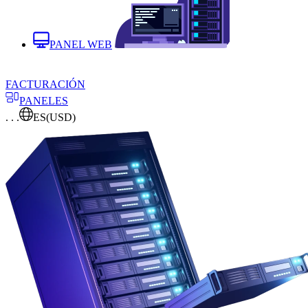
PANEL WEB
FACTURACIÓN
PANELES
. . .
ES
(USD)