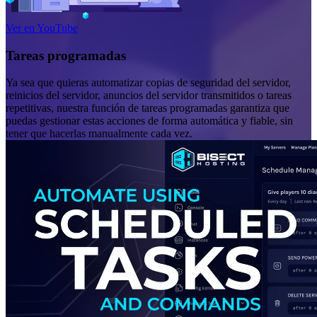
Ver en YouTube
Tareas programadas
Ya sea que quieras automatizar copias de seguridad del servidor,
reinicios del servidor, anuncios del servidor transmitidos o tareas
repetitivas, nuestra función de tareas programadas garantiza que
puedas gestionar estas acciones de forma automática y fiable, sin
tener que hacerlas manualmente cada vez.