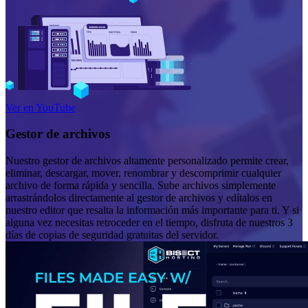
Ver en YouTube
Gestor de archivos
Nuestro gestor de archivos altamente personalizado permite crear,
eliminar, descargar, mover, renombrar y descomprimir cualquier
archivo de forma rápida y sencilla. Sube archivos simplemente
arrastrándolos directamente al gestor de archivos y edítalos en
nuestro editor que resalta la información más importante para ti. Y si
alguna vez necesitas retroceder en el tiempo, disfruta de nuestros 3
días de copias de seguridad gratuitas del servidor.