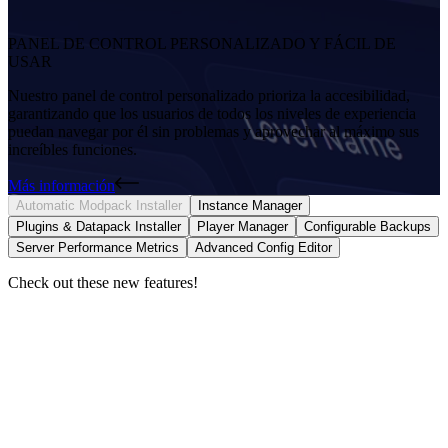
PANEL DE CONTROL PERSONALIZADO Y FÁCIL DE
USAR
Nuestro panel de control personalizado prioriza la accesibilidad,
garantizando que los usuarios de todos los niveles de experiencia
puedan navegar por él sin problemas y aprovechar al máximo sus
increíbles funciones.
Más información
Automatic Modpack Installer
Instance Manager
Plugins & Datapack Installer
Player Manager
Configurable Backups
Server Performance Metrics
Advanced Config Editor
Check out these new features!