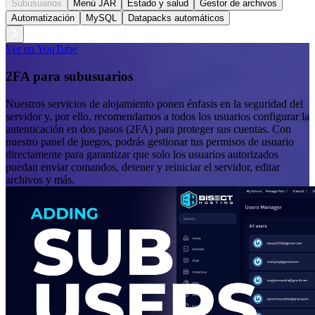
Subusuarios
Menú JAR
Estado y salud
Gestor de archivos
Automatización
MySQL
Datapacks automáticos
Ver en YouTube
2FA para subusuarios
Nuestros servicios de alojamiento ponen énfasis en la seguridad del
servidor y, por ello, recomendamos a todos los usuarios configurar la
autenticación en dos pasos (2FA) para proteger sus cuentas. Con
nuestro panel de juegos, podrás gestionar tus permisos de usuario
directamente para garantizar que solo los usuarios autorizados
puedan enviar comandos, detener y reiniciar el servidor, editar
archivos y más.