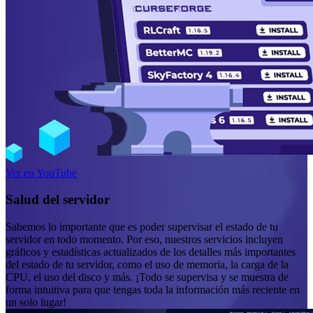
Ver en YouTube
Salud del servidor
Sabemos lo importante que es poder supervisar el estado de tu
servidor en todo momento. Por eso, nuestros servicios incluyen
gráficos y estadísticas actualizados de los detalles más importantes
del estado de tu servidor, como el uso de memoria, la carga de la
CPU, el uso del disco y más. ¡Todo se supervisa y se muestra de
forma intuitiva para que tengas toda la información más reciente en
un solo lugar!