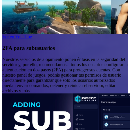
Ver en YouTube
2FA para subusuarios
Nuestros servicios de alojamiento ponen énfasis en la seguridad del
servidor y, por ello, recomendamos a todos los usuarios configurar la
autenticación en dos pasos (2FA) para proteger sus cuentas. Con
nuestro panel de juegos, podrás gestionar tus permisos de usuario
directamente para garantizar que solo los usuarios autorizados
puedan enviar comandos, detener y reiniciar el servidor, editar
archivos y más.