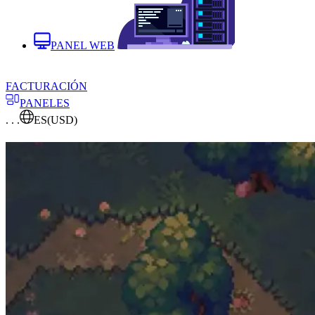
PANEL WEB
FACTURACIÓN
PANELES
. . .
ES
(USD)