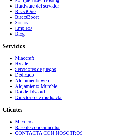
Por qué BisectHosting
Hardware del servidor
BisectOne
BisectBoost
Socios
Empleos
Blog
Servicios
Minecraft
Hytale
Servidores de juegos
Dedicado
Alojamiento web
Alojamiento Mumble
Bot de Discord
Directorio de modpacks
Clientes
Mi cuenta
Base de conocimientos
CONTACTA CON NOSOTROS