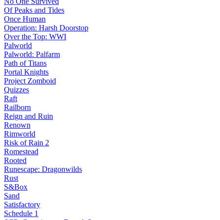
No One Survived
Of Peaks and Tides
Once Human
Operation: Harsh Doorstop
Over the Top: WWI
Palworld
Palworld: Palfarm
Path of Titans
Portal Knights
Project Zomboid
Quizzes
Raft
Railborn
Reign and Ruin
Renown
Rimworld
Risk of Rain 2
Romestead
Rooted
Runescape: Dragonwilds
Rust
S&Box
Sand
Satisfactory
Schedule 1