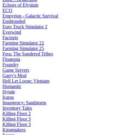
Echoes of Elysium
ECO
Empyrion - Galactic Survival
Enshrouded
Euro Truck Simulator 2
Everwind
Factorio
Farming Simulator 22
Farming Simulator 25
Fera: The Sundered Tribes
Floatopia
Foundry
Game Servers
Garry's Mod
Hell Let Loose: Vietnam
Humanitz
Hytale
Icarus
Insurgency: Sandstorm
Inventory Tales
Killing Floor 2
Killing Floor 3
Killing Floor 3
Kingmakers