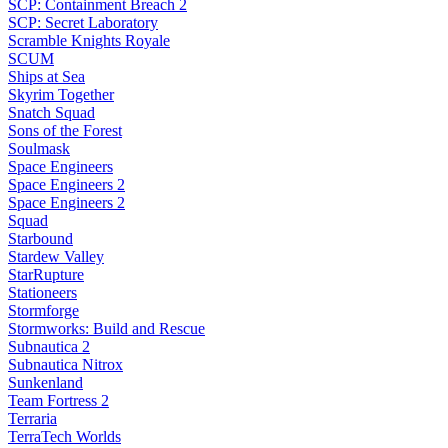
SCP: Containment Breach 2
SCP: Secret Laboratory
Scramble Knights Royale
SCUM
Ships at Sea
Skyrim Together
Snatch Squad
Sons of the Forest
Soulmask
Space Engineers
Space Engineers 2
Space Engineers 2
Squad
Starbound
Stardew Valley
StarRupture
Stationeers
Stormforge
Stormworks: Build and Rescue
Subnautica 2
Subnautica Nitrox
Sunkenland
Team Fortress 2
Terraria
TerraTech Worlds