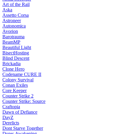
Art of the Rail
Aska
Assetto Corsa
Astroneer
Autonomica
Avorion
Barotrauma
BeamMP
Beautiful Light
BisectHosting
Blind Descent
Brickadia
Clone Hero
Codename CURE II
Colony Survival
Conan Exiles
Core Keeper
Counter Strike 2
Counter Strike: Source
Craftopia
Dawn of Defiance
DayZ
Derelicts
Dont Starve Together
Dune: Awakening