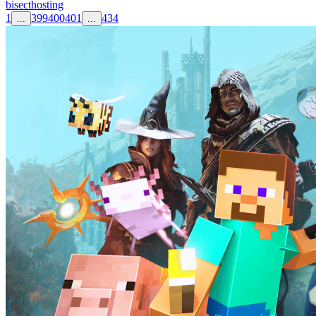
bisecthosting
1
399
400
401
434
...
...