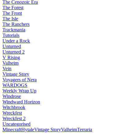
The Cenozoic Era
The Forest
The Front
The Isle
The Ranchers
Trackmania
Tutorials
Under a Rock
Unturned
Unturned 2
V Rising
Valheim
Vein
Vintage Story
Voyagers of Nera
WARDOGS
Weekly Wrap Up
Windrose
Windward Horizon
Witchbrook
Wreckfest
Wreckfest 2
Uncategorised
Minecraft
Hytale
Vintage Story
Valheim
Terraria