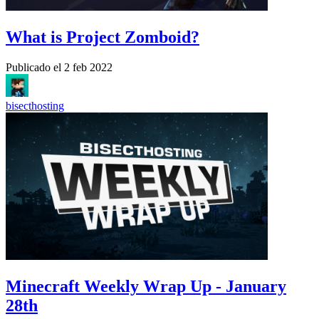
What is Project Zomboid?
Publicado el
2 feb 2022
bisecthosting
Minecraft Weekly Wrap Up - January
28th