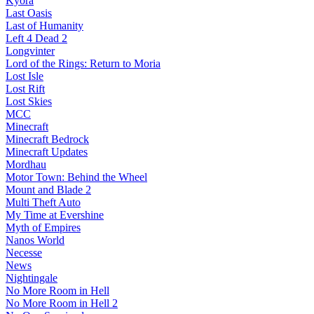
Kyora
Last Oasis
Last of Humanity
Left 4 Dead 2
Longvinter
Lord of the Rings: Return to Moria
Lost Isle
Lost Rift
Lost Skies
MCC
Minecraft
Minecraft Bedrock
Minecraft Updates
Mordhau
Motor Town: Behind the Wheel
Mount and Blade 2
Multi Theft Auto
My Time at Evershine
Myth of Empires
Nanos World
Necesse
News
Nightingale
No More Room in Hell
No More Room in Hell 2