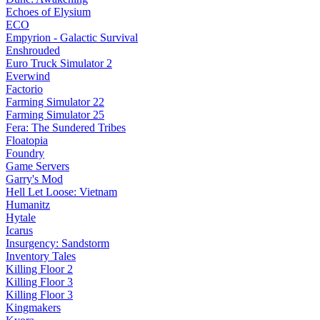
Echoes of Elysium
ECO
Empyrion - Galactic Survival
Enshrouded
Euro Truck Simulator 2
Everwind
Factorio
Farming Simulator 22
Farming Simulator 25
Fera: The Sundered Tribes
Floatopia
Foundry
Game Servers
Garry's Mod
Hell Let Loose: Vietnam
Humanitz
Hytale
Icarus
Insurgency: Sandstorm
Inventory Tales
Killing Floor 2
Killing Floor 3
Killing Floor 3
Kingmakers