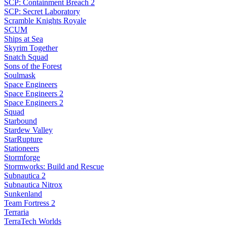
SCP: Containment Breach 2
SCP: Secret Laboratory
Scramble Knights Royale
SCUM
Ships at Sea
Skyrim Together
Snatch Squad
Sons of the Forest
Soulmask
Space Engineers
Space Engineers 2
Space Engineers 2
Squad
Starbound
Stardew Valley
StarRupture
Stationeers
Stormforge
Stormworks: Build and Rescue
Subnautica 2
Subnautica Nitrox
Sunkenland
Team Fortress 2
Terraria
TerraTech Worlds