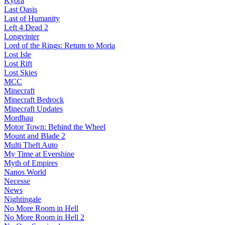
Kyora
Last Oasis
Last of Humanity
Left 4 Dead 2
Longvinter
Lord of the Rings: Return to Moria
Lost Isle
Lost Rift
Lost Skies
MCC
Minecraft
Minecraft Bedrock
Minecraft Updates
Mordhau
Motor Town: Behind the Wheel
Mount and Blade 2
Multi Theft Auto
My Time at Evershine
Myth of Empires
Nanos World
Necesse
News
Nightingale
No More Room in Hell
No More Room in Hell 2