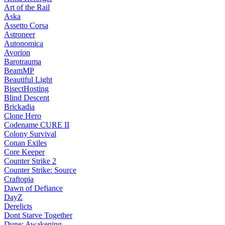
Art of the Rail
Aska
Assetto Corsa
Astroneer
Autonomica
Avorion
Barotrauma
BeamMP
Beautiful Light
BisectHosting
Blind Descent
Brickadia
Clone Hero
Codename CURE II
Colony Survival
Conan Exiles
Core Keeper
Counter Strike 2
Counter Strike: Source
Craftopia
Dawn of Defiance
DayZ
Derelicts
Dont Starve Together
Dune: Awakening