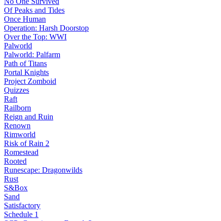
No One Survived
Of Peaks and Tides
Once Human
Operation: Harsh Doorstop
Over the Top: WWI
Palworld
Palworld: Palfarm
Path of Titans
Portal Knights
Project Zomboid
Quizzes
Raft
Railborn
Reign and Ruin
Renown
Rimworld
Risk of Rain 2
Romestead
Rooted
Runescape: Dragonwilds
Rust
S&Box
Sand
Satisfactory
Schedule 1