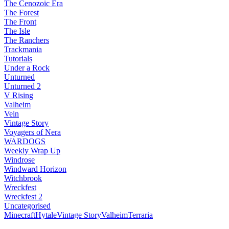
The Cenozoic Era
The Forest
The Front
The Isle
The Ranchers
Trackmania
Tutorials
Under a Rock
Unturned
Unturned 2
V Rising
Valheim
Vein
Vintage Story
Voyagers of Nera
WARDOGS
Weekly Wrap Up
Windrose
Windward Horizon
Witchbrook
Wreckfest
Wreckfest 2
Uncategorised
Minecraft
Hytale
Vintage Story
Valheim
Terraria