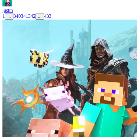
justin
1
340
341
342
433
...
...