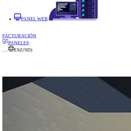
PANEL WEB
FACTURACIÓN
PANELES
. . .
ES
(USD)