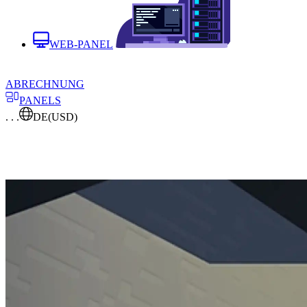
WEB-PANEL
ABRECHNUNG
PANELS
. . .
DE
(USD)