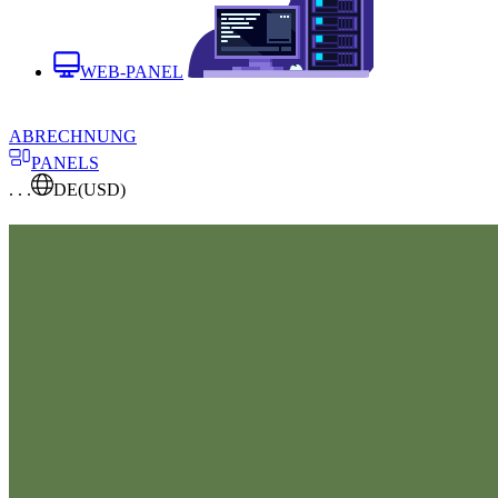
WEB-PANEL
ABRECHNUNG
PANELS
. . .
DE
(USD)