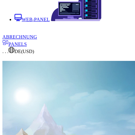
WEB-PANEL
ABRECHNUNG
PANELS
. . .
DE
(USD)