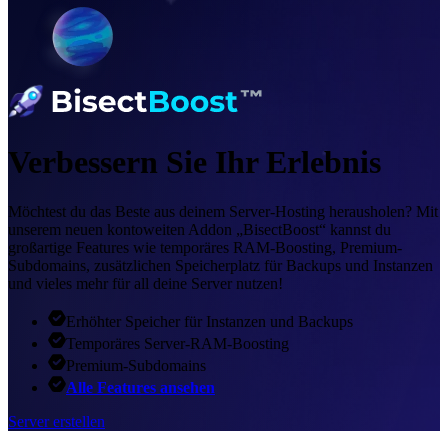
Verbessern Sie Ihr Erlebnis
Möchtest du das Beste aus deinem Server-Hosting herausholen? Mit
unserem neuen kontoweiten Addon „BisectBoost“ kannst du
großartige Features wie temporäres RAM-Boosting, Premium-
Subdomains, zusätzlichen Speicherplatz für Backups und Instanzen
und vieles mehr für all deine Server nutzen!
Erhöhter Speicher für Instanzen und Backups
Temporäres Server-RAM-Boosting
Premium-Subdomains
Alle Features ansehen
Server erstellen