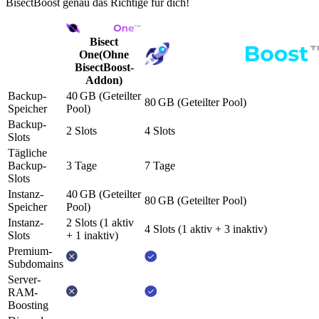
BisectBoost genau das Richtige für dich!
Bisect
One
(Ohne
BisectBoost-
Addon)
Backup-
40 GB
(Geteilter
80 GB
(Geteilter Pool)
Speicher
Pool)
Backup-
2 Slots
4 Slots
Slots
Tägliche
Backup-
3 Tage
7 Tage
Slots
Instanz-
40 GB
(Geteilter
80 GB
(Geteilter Pool)
Speicher
Pool)
Instanz-
2 Slots
(1 aktiv
4 Slots
(1 aktiv + 3 inaktiv)
Slots
+ 1 inaktiv)
Premium-
Subdomains
Server-
RAM-
Boosting