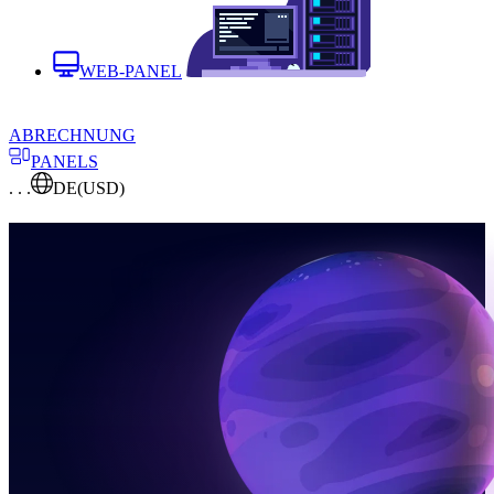
WEB-PANEL
ABRECHNUNG
PANELS
. . .
DE
(USD)