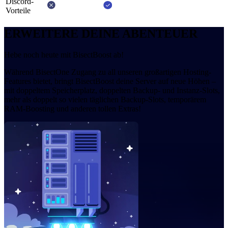
Discord-
Vorteile
ERWEITERE DEINE ABENTEUER
Hebe noch heute mit BisectBoost ab!
Während BisectOne Zugang zu all unseren großartigen Hosting-
Features bietet, bringt BisectBoost deine Server auf neue Höhen –
mit doppeltem Speicherplatz, doppelten Backup- und Instanz-Slots,
mehr als doppelt so vielen täglichen Backup-Slots, temporärem
RAM-Boosting und anderen tollen Extras!