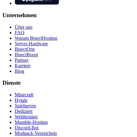
Unternehmen
Über uns
FAQ
Warum BisectHosting
Server-Hardware
BisectOne
BisectBoost
Partner
Karriere
Blog
Dienste
Minecraft
Hytale
Spielserver
Dediziert
Webhosting
Mumble-Hosting
Discord-Bot
Modpack-Verzeichnis