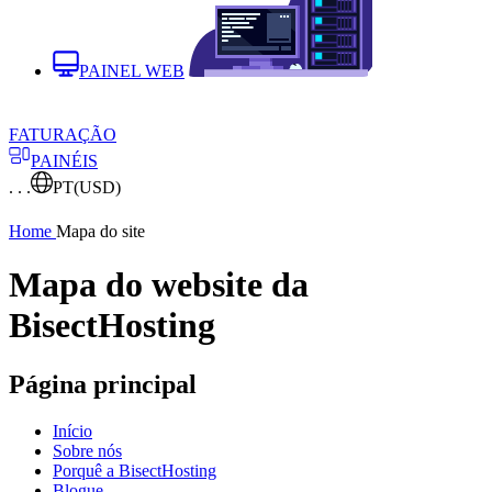
PAINEL WEB
FATURAÇÃO
PAINÉIS
. . .
PT
(USD)
Home
Mapa do site
Mapa do website da
BisectHosting
Página principal
Início
Sobre nós
Porquê a BisectHosting
Blogue