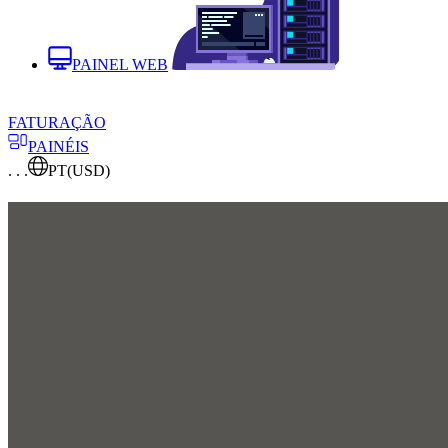
PAINEL WEB
FATURAÇÃO
PAINÉIS
. . .
PT
(USD)