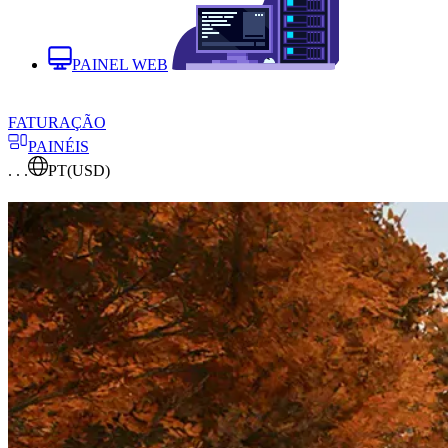
PAINEL WEB
FATURAÇÃO
PAINÉIS
. . .
PT
(USD)