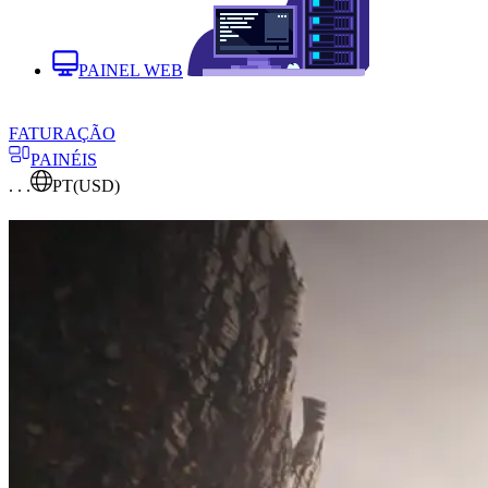
PAINEL WEB
FATURAÇÃO
PAINÉIS
. . .
PT
(USD)