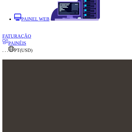
PAINEL WEB
FATURAÇÃO
PAINÉIS
. . .
PT
(USD)