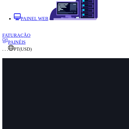
PAINEL WEB
FATURAÇÃO
PAINÉIS
. . .
PT
(USD)