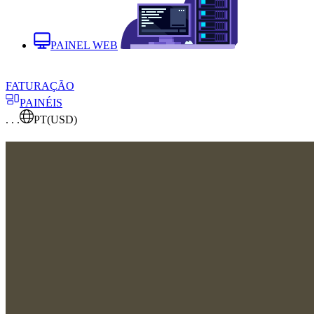
PAINEL WEB
FATURAÇÃO
PAINÉIS
. . .
PT
(USD)