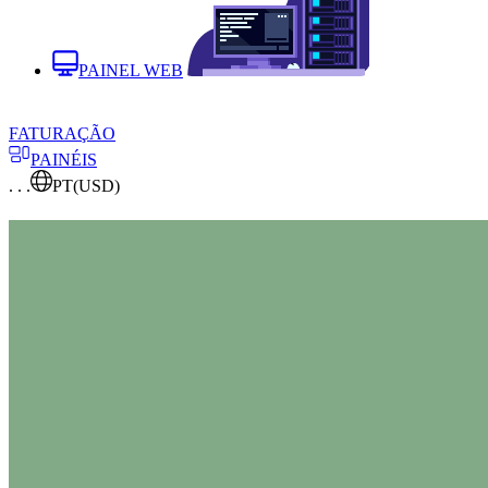
PAINEL WEB
FATURAÇÃO
PAINÉIS
. . .
PT
(USD)