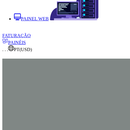
PAINEL WEB
FATURAÇÃO
PAINÉIS
. . .
PT
(USD)