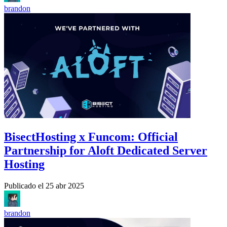
brandon
BisectHosting x Funcom: Official
Partnership for Aloft Dedicated Server
Hosting
Publicado el
25 abr 2025
brandon