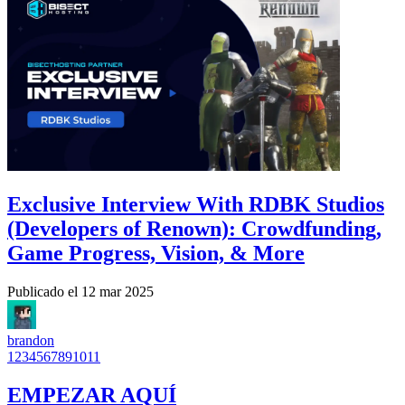
Exclusive Interview With RDBK Studios
(Developers of Renown): Crowdfunding,
Game Progress, Vision, & More
Publicado el
12 mar 2025
brandon
1
2
3
4
5
6
7
8
9
10
11
EMPEZAR AQUÍ