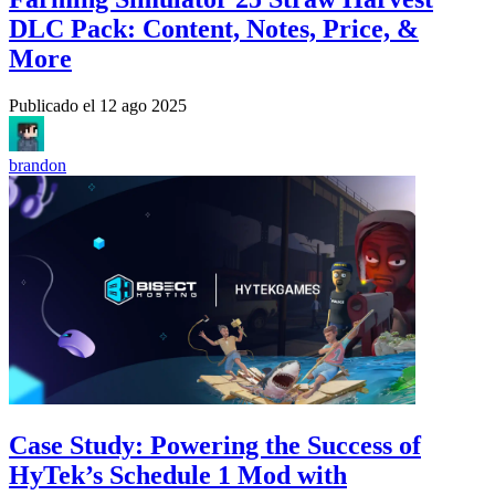
DLC Pack: Content, Notes, Price, &
More
Publicado el
12 ago 2025
brandon
Case Study: Powering the Success of
HyTek’s Schedule 1 Mod with