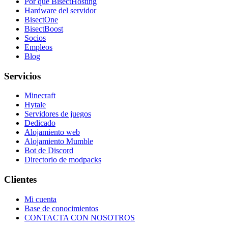
Por qué BisectHosting
Hardware del servidor
BisectOne
BisectBoost
Socios
Empleos
Blog
Servicios
Minecraft
Hytale
Servidores de juegos
Dedicado
Alojamiento web
Alojamiento Mumble
Bot de Discord
Directorio de modpacks
Clientes
Mi cuenta
Base de conocimientos
CONTACTA CON NOSOTROS