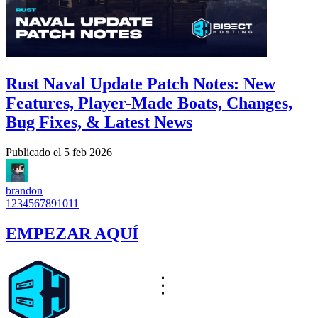
Rust Naval Update Patch Notes: New
Features, Player-Made Boats, Changes,
Bug Fixes, & Latest News
Publicado el
5 feb 2026
brandon
1
2
3
4
5
6
7
8
9
10
11
EMPEZAR AQUÍ