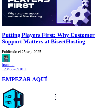
Putting Players First: Why Customer
Support Matters at BisectHosting
Publicado el
25 sept 2025
brandon
1
2
3
4
5
6
7
8
9
10
11
EMPEZAR AQUÍ