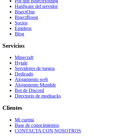
Por qué BisectHosting
Hardware del servidor
BisectOne
BisectBoost
Socios
Empleos
Blog
Servicios
Minecraft
Hytale
Servidores de juegos
Dedicado
Alojamiento web
Alojamiento Mumble
Bot de Discord
Directorio de modpacks
Clientes
Mi cuenta
Base de conocimientos
CONTACTA CON NOSOTROS