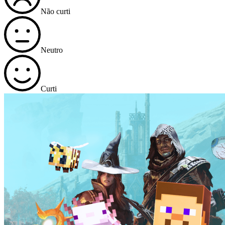
Não curti
Neutro
Curti