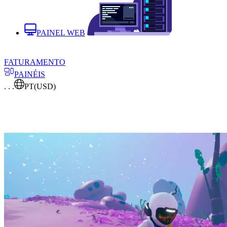
PAINEL WEB
FATURAMENTO
PAINÉIS
. . .
PT
(USD)