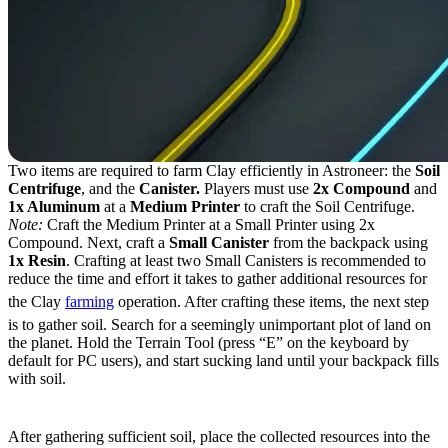
Two items are required to farm Clay efficiently in Astroneer: the
Soil
Centrifuge
, and the
Canister.
Players must use
2x Compound
and
1x Aluminum
at a
Medium Printer
to craft the Soil Centrifuge.
Note:
Craft the Medium Printer at a Small Printer using 2x
Compound. Next, craft a
Small Canister
from the backpack using
1x Resin
. Crafting at least two Small Canisters is recommended to
reduce the time and effort it takes to gather additional resources for
the Clay
farming
operation. After crafting these items, the next step
is to gather soil. Search for a seemingly unimportant plot of land on
the planet. Hold the Terrain Tool (press “E” on the keyboard by
default for PC users), and start sucking land until your backpack fills
with soil.
Making Clay in the Soil Centrifuge
After gathering sufficient soil, place the collected resources into the