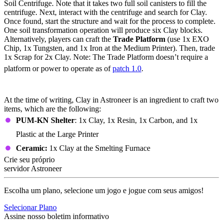
Soil Centrifuge. Note that it takes two full soil canisters to fill the
centrifuge. Next, interact with the centrifuge and search for Clay.
Once found, start the structure and wait for the process to complete.
One soil transformation operation will produce six Clay blocks.
Alternatively, players can craft the
Trade Platform
(use 1x EXO
Chip, 1x Tungsten, and 1x Iron at the Medium Printer). Then, trade
1x Scrap for 2x Clay. Note: The Trade Platform doesn’t require a
platform or power to operate as of
patch 1.0
.
Clay Crafting Recipes
At the time of writing, Clay in Astroneer is an ingredient to craft two
items, which are the following:
PUM-KN Shelter
: 1x Clay, 1x Resin, 1x Carbon, and 1x
Plastic at the Large Printer
Ceramic:
1x Clay at the Smelting Furnace
Crie seu próprio
servidor Astroneer
Escolha um plano, selecione um jogo e jogue com seus amigos!
Selecionar Plano
Assine nosso boletim informativo