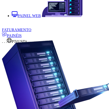
PAINEL WEB
FATURAMENTO
PAINÉIS
. . .
PT
(USD)