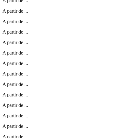
A partir de
...
A partir de
...
A partir de
...
A partir de
...
A partir de
...
A partir de
...
A partir de
...
A partir de
...
A partir de
...
A partir de
...
A partir de
...
A partir de
...
A partir de
...
A partir de
...