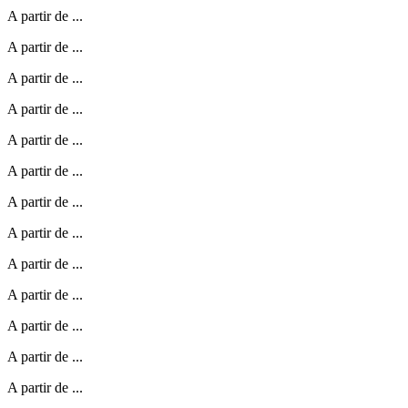
A partir de
...
A partir de
...
A partir de
...
A partir de
...
A partir de
...
A partir de
...
A partir de
...
A partir de
...
A partir de
...
A partir de
...
A partir de
...
A partir de
...
A partir de
...