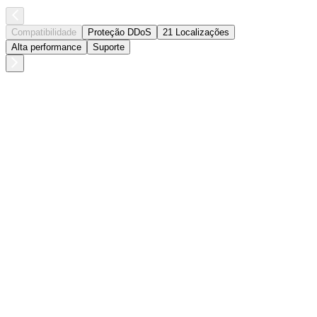
Compatibilidade
Proteção DDoS
21 Localizações
Alta performance
Suporte