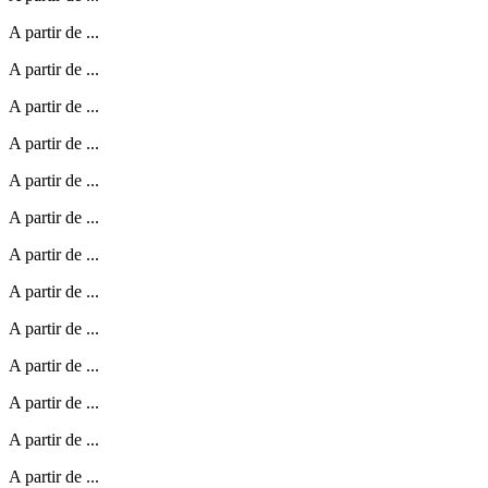
A partir de
...
A partir de
...
A partir de
...
A partir de
...
A partir de
...
A partir de
...
A partir de
...
A partir de
...
A partir de
...
A partir de
...
A partir de
...
A partir de
...
A partir de
...