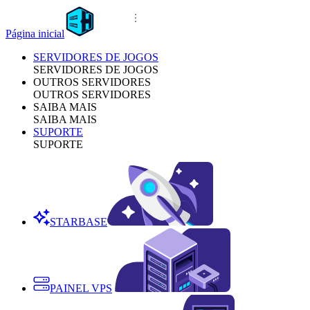
Página inicial
SERVIDORES DE JOGOS
SERVIDORES DE JOGOS
OUTROS SERVIDORES
OUTROS SERVIDORES
SAIBA MAIS
SAIBA MAIS
SUPORTE
SUPORTE
STARBASE
PAINEL VPS