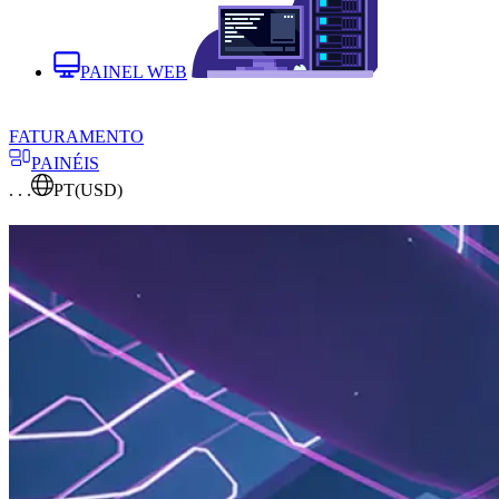
PAINEL WEB
FATURAMENTO
PAINÉIS
. . .
PT
(USD)