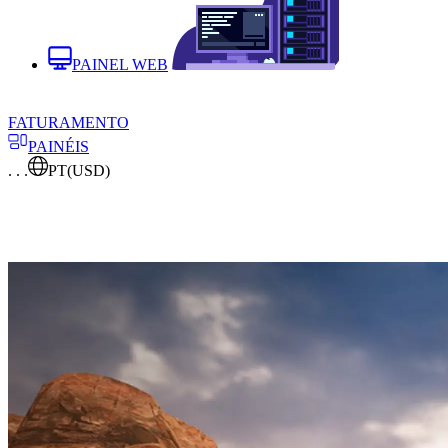
PAINEL WEB
FATURAMENTO
PAINÉIS
. . .
PT
(USD)