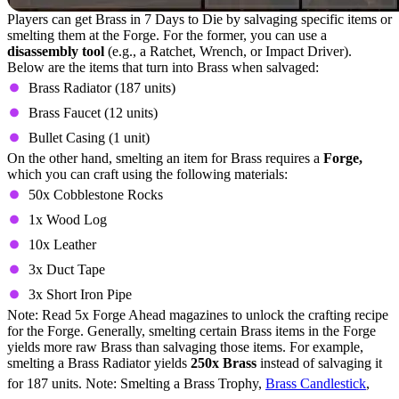
Players can get Brass in 7 Days to Die by salvaging specific items or
smelting them at the Forge. For the former, you can use a
disassembly tool
(e.g., a Ratchet, Wrench, or Impact Driver).
Below are the items that turn into Brass when salvaged:
Brass Radiator (187 units)
Brass Faucet (12 units)
Bullet Casing (1 unit)
On the other hand, smelting an item for Brass requires a
Forge,
which you can craft using the following materials:
50x Cobblestone Rocks
1x Wood Log
10x Leather
3x Duct Tape
3x Short Iron Pipe
Note: Read 5x Forge Ahead magazines to unlock the crafting recipe
for the Forge. Generally, smelting certain Brass items in the Forge
yields more raw Brass than salvaging those items. For example,
smelting a Brass Radiator yields
250x Brass
instead of salvaging it
for 187 units. Note: Smelting a Brass Trophy,
Brass Candlestick
,