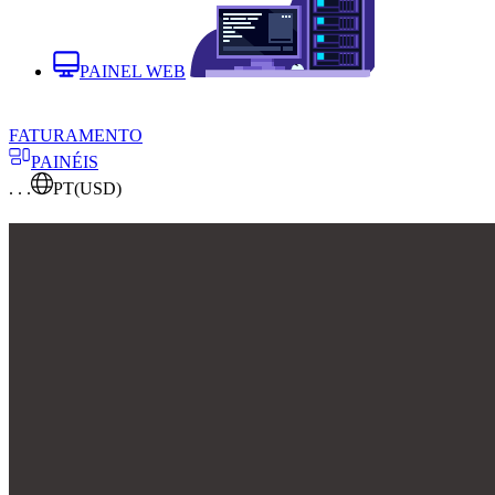
PAINEL WEB
FATURAMENTO
PAINÉIS
. . .
PT
(USD)