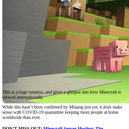
This is a huge surprise, and gives a glimpse into how Minecraft is
viewed internationally.
While this hasn’t been confirmed by Mojang just yet, it does make
sense with COVID-19 quarantine keeping more people at home
worldwide than ever.
DON’T MISS OUT:
Minecraft Server Hosting: The