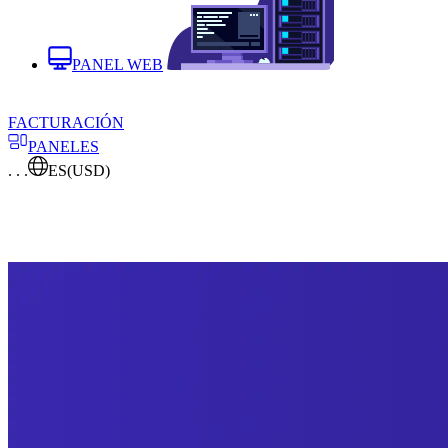
PANEL WEB
FACTURACIÓN
PANELES
. . .
ES
(USD)