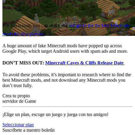
For this reason, you can check out
our guide for the best Minecraft
mods for new players.
A huge amount of fake Minecraft mods have popped up across
Google Play, which target Android users with spam ads and more.
DON’T MISS OUT:
Minecraft Caves & Cliffs Release Date
To avoid these problems, it’s important to research where to find the
best Minecraft mods, and not download any Minecraft mods you
don’t trust fully.
Crea tu propio
servidor de Game
¡Elige un plan, escoge un juego y juega con tus amigos!
Seleccionar plan
Suscríbete a nuestro boletín