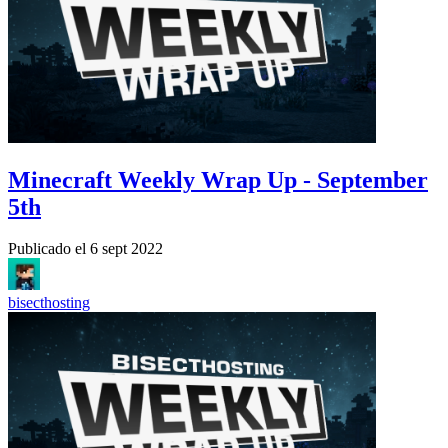
Minecraft Weekly Wrap Up - September
5th
Publicado el
6 sept 2022
bisecthosting