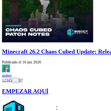
Minecraft 26.2 Chaos Cubed Update: Relea
Publicado el
16 jun 2026
amber
1
2
3
4
5
97
...
EMPEZAR AQUÍ