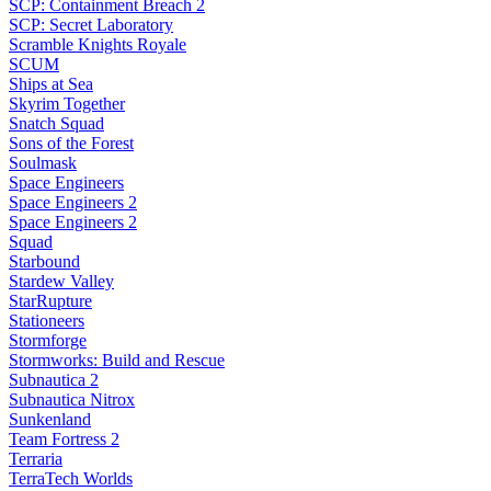
SCP: Containment Breach 2
SCP: Secret Laboratory
Scramble Knights Royale
SCUM
Ships at Sea
Skyrim Together
Snatch Squad
Sons of the Forest
Soulmask
Space Engineers
Space Engineers 2
Space Engineers 2
Squad
Starbound
Stardew Valley
StarRupture
Stationeers
Stormforge
Stormworks: Build and Rescue
Subnautica 2
Subnautica Nitrox
Sunkenland
Team Fortress 2
Terraria
TerraTech Worlds