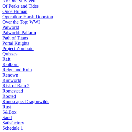
No One Survived
Of Peaks and Tides
Once Human
Operation: Harsh Doorstop
Over the Top: WWI
Palworld
Palworld: Palfarm
Path of Titans
Portal Knights
Project Zomboid
Quizzes
Raft
Railborn
Reign and Ruin
Renown
Rimworld
Risk of Rain 2
Romestead
Rooted
Runescape: Dragonwilds
Rust
S&Box
Sand
Satisfactory
Schedule 1