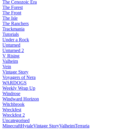
The Cenozoic Era
The Forest
The Front
The Isle
The Ranchers
Trackmania
Tutorials
Under a Rock
Unturned
Unturned 2
V Rising
Valheim
Vein
Vintage Story
Voyagers of Nera
WARDOGS
Weekly Wrap Up
Windrose
Windward Horizon
Witchbrook
Wreckfest
Wreckfest 2
Uncategorised
Minecraft
Hytale
Vintage Story
Valheim
Terraria