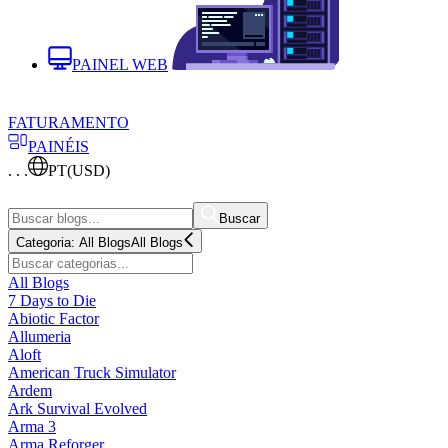
PAINEL WEB
FATURAMENTO
PAINÉIS
. . .
PT
(USD)
Buscar
Categoria:
All Blogs
All Blogs
All Blogs
7 Days to Die
Abiotic Factor
Allumeria
Aloft
American Truck Simulator
Ardem
Ark Survival Evolved
Arma 3
Arma Reforger