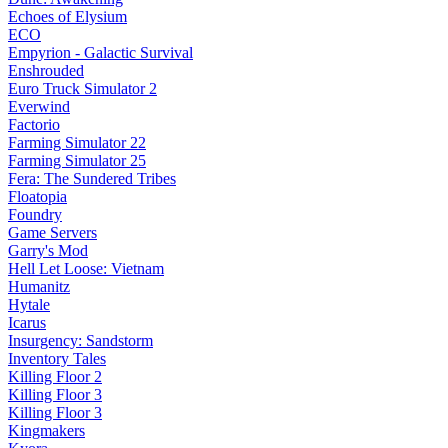
Echoes of Elysium
ECO
Empyrion - Galactic Survival
Enshrouded
Euro Truck Simulator 2
Everwind
Factorio
Farming Simulator 22
Farming Simulator 25
Fera: The Sundered Tribes
Floatopia
Foundry
Game Servers
Garry's Mod
Hell Let Loose: Vietnam
Humanitz
Hytale
Icarus
Insurgency: Sandstorm
Inventory Tales
Killing Floor 2
Killing Floor 3
Killing Floor 3
Kingmakers