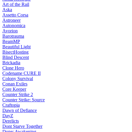
Art of the Rail
Aska
Assetto Corsa
Astroneer
Autonomica
Avorion
Barotrauma
BeamMP
Beautiful Light
BisectHosting
Blind Descent
Brickadia
Clone Hero
Codename CURE II
Colony Survival
Conan Exiles
Core Keeper
Counter Strike 2
Counter Strike: Source
Craftopia
Dawn of Defiance
DayZ
Derelicts
Dont Starve Together
Dune: Awakening