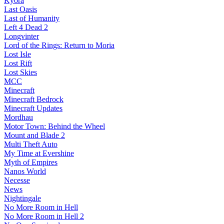
Kyora
Last Oasis
Last of Humanity
Left 4 Dead 2
Longvinter
Lord of the Rings: Return to Moria
Lost Isle
Lost Rift
Lost Skies
MCC
Minecraft
Minecraft Bedrock
Minecraft Updates
Mordhau
Motor Town: Behind the Wheel
Mount and Blade 2
Multi Theft Auto
My Time at Evershine
Myth of Empires
Nanos World
Necesse
News
Nightingale
No More Room in Hell
No More Room in Hell 2