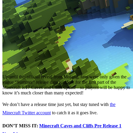
Up until this official reveal from Mojang, fans were only given the
vague “Summer” release date window for the first part of the
Minecraft 1.17 Caves and Cliffs update - so players will be happy to
know it’s much closer than many expected!
We don’t have a release time just yet, but stay tuned with
the
Minecraft Twitter account
to catch it as it goes live.
DON’T MISS IT:
Minecraft Caves and Cliffs Pre Release 1