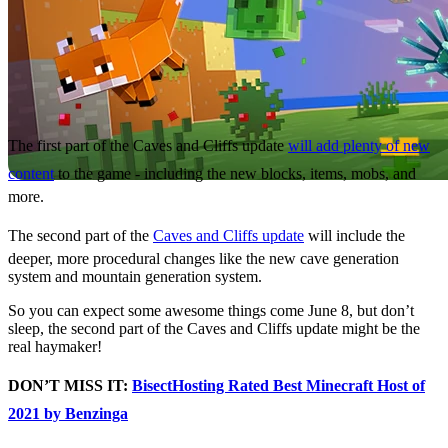
The first part of the Caves and Cliffs update
will add plenty of new
content
to the game - including the new blocks, items, mobs, and
more.
The second part of the
Caves and Cliffs update
will include the
deeper, more procedural changes like the new cave generation
system and mountain generation system.
So you can expect some awesome things come June 8, but don’t
sleep, the second part of the Caves and Cliffs update might be the
real haymaker!
DON’T MISS IT:
BisectHosting Rated Best Minecraft Host of
2021 by Benzinga