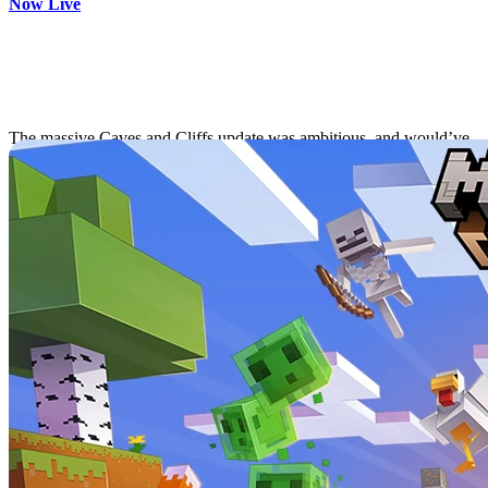
Now Live
What’s Coming in Caves
and Cliffs Part 1?
The massive Caves and Cliffs update was ambitious, and would’ve
been the biggest Minecraft update to date - but
due to concerns
around time crunch
, Mojang
split the massive update into two parts
.