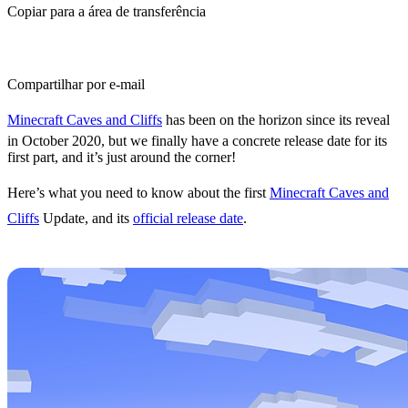
Copiar para a área de transferência
Compartilhar por e-mail
Minecraft Caves and Cliffs
has been on the horizon since its reveal
in October 2020, but we finally have a concrete release date for its
first part, and it’s just around the corner!
Here’s what you need to know about the first
Minecraft Caves and
Cliffs
Update, and its
official release date
.
Release Date
Minecraft Caves and Cliffs Update 1 will launch next week,
dropping on
June 8.