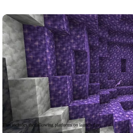
Platforms
Minecraft Caves and Cliffs
part 1 will go live simultaneously on all
platforms, not leaving any Minecraft players behind between
Bedrock Edition and Java Edition.
This includes the following platforms on launch day: