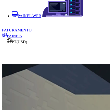
PAINEL WEB
FATURAMENTO
PAINÉIS
. . .
PT
(USD)