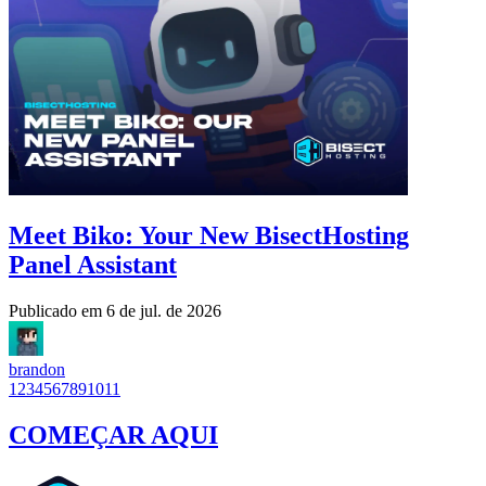
Meet Biko: Your New BisectHosting
Panel Assistant
Publicado em
6 de jul. de 2026
brandon
1
2
3
4
5
6
7
8
9
10
11
COMEÇAR AQUI