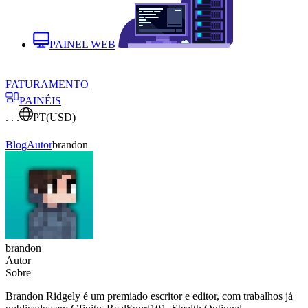
PAINEL WEB
FATURAMENTO
PAINÉIS
. . .
PT
(USD)
Blog
Autor
brandon
brandon
Autor
Sobre
Brandon Ridgely é um premiado escritor e editor, com trabalhos já