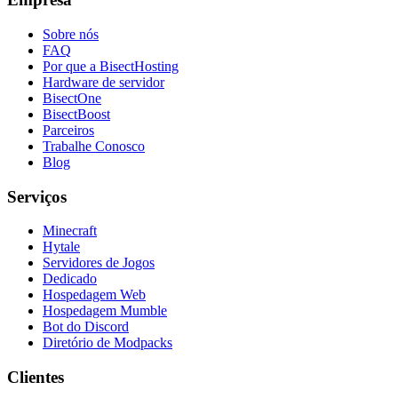
Sobre nós
FAQ
Por que a BisectHosting
Hardware de servidor
BisectOne
BisectBoost
Parceiros
Trabalhe Conosco
Blog
Serviços
Minecraft
Hytale
Servidores de Jogos
Dedicado
Hospedagem Web
Hospedagem Mumble
Bot do Discord
Diretório de Modpacks
Clientes