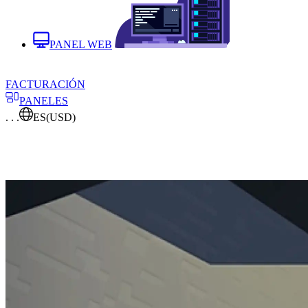
PANEL WEB
FACTURACIÓN
PANELES
. . .
ES
(USD)