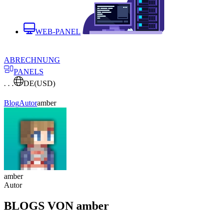
WEB-PANEL
ABRECHNUNG
PANELS
. . .
DE
(USD)
Blog
Autor
amber
amber
Autor
BLOGS VON amber