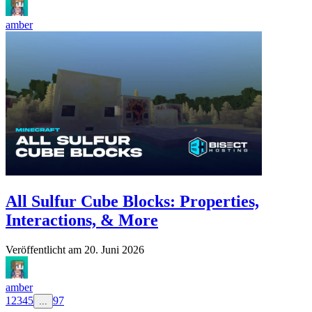
amber
All Sulfur Cube Blocks: Properties,
Interactions, & More
Veröffentlicht am
20. Juni 2026
amber
1
2
3
4
5
97
...