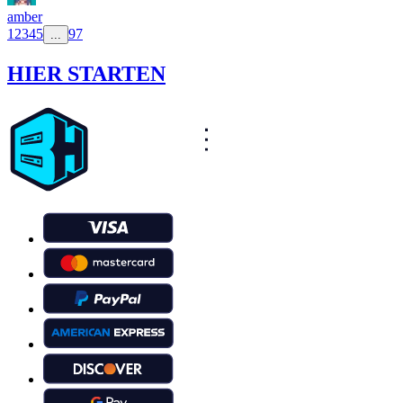
amber
1
2
3
4
5
97
...
HIER STARTEN