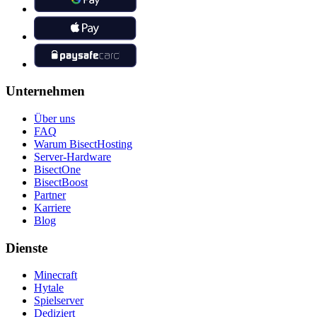
Unternehmen
Über uns
FAQ
Warum BisectHosting
Server-Hardware
BisectOne
BisectBoost
Partner
Karriere
Blog
Dienste
Minecraft
Hytale
Spielserver
Dediziert