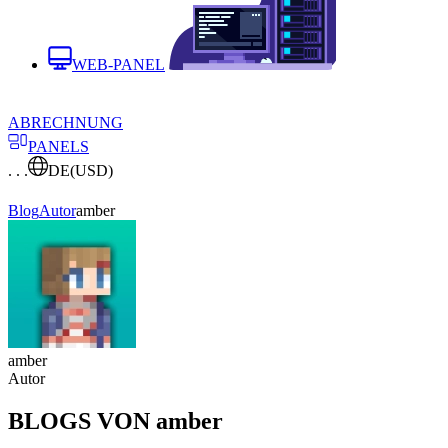
WEB-PANEL
ABRECHNUNG
PANELS
. . .
DE
(USD)
Blog
Autor
amber
amber
Autor
BLOGS VON amber