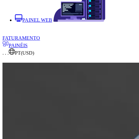
PAINEL WEB
FATURAMENTO
PAINÉIS
. . .
PT
(USD)