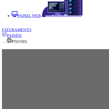
PAINEL WEB
FATURAMENTO
PAINÉIS
. . .
PT
(USD)