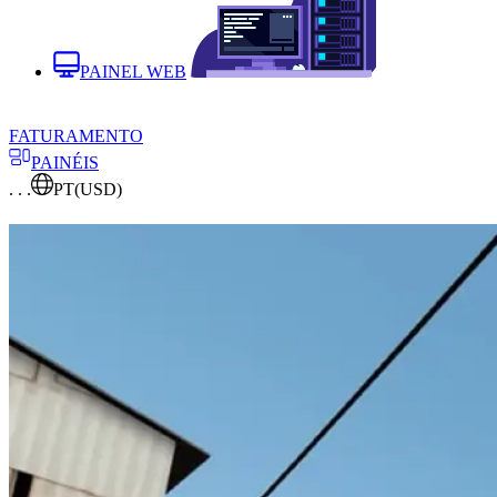
PAINEL WEB
FATURAMENTO
PAINÉIS
. . .
PT
(USD)