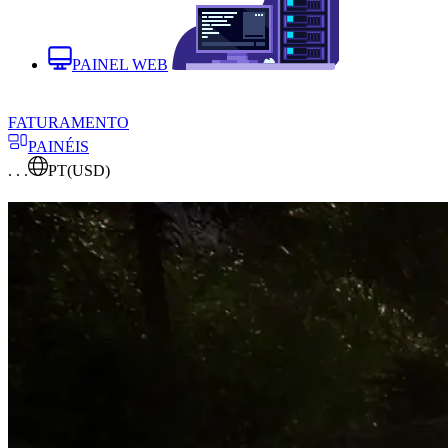
PAINEL WEB
FATURAMENTO
PAINÉIS
. . .
PT
(USD)