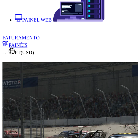
PAINEL WEB
FATURAMENTO
PAINÉIS
. . .
PT
(USD)