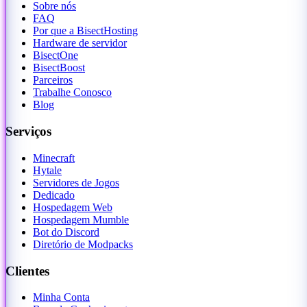
Sobre nós
FAQ
Por que a BisectHosting
Hardware de servidor
BisectOne
BisectBoost
Parceiros
Trabalhe Conosco
Blog
Serviços
Minecraft
Hytale
Servidores de Jogos
Dedicado
Hospedagem Web
Hospedagem Mumble
Bot do Discord
Diretório de Modpacks
Clientes
Minha Conta