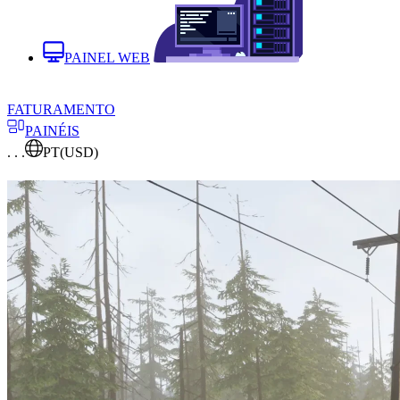
PAINEL WEB
FATURAMENTO
PAINÉIS
. . .
PT
(USD)