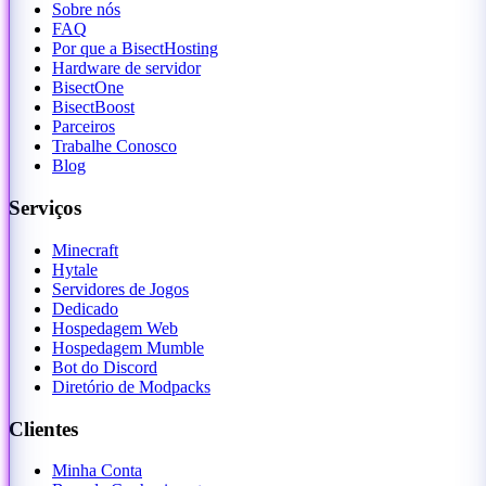
Sobre nós
FAQ
Por que a BisectHosting
Hardware de servidor
BisectOne
BisectBoost
Parceiros
Trabalhe Conosco
Blog
Serviços
Minecraft
Hytale
Servidores de Jogos
Dedicado
Hospedagem Web
Hospedagem Mumble
Bot do Discord
Diretório de Modpacks
Clientes
Minha Conta