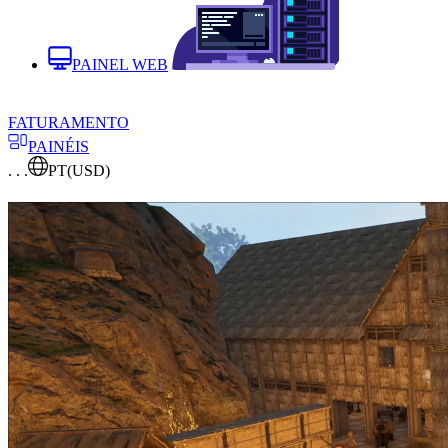
PAINEL WEB
FATURAMENTO
PAINÉIS
. . .
PT
(USD)