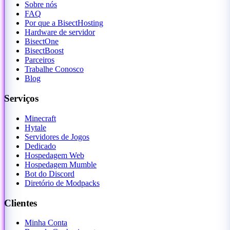
Sobre nós
FAQ
Por que a BisectHosting
Hardware de servidor
BisectOne
BisectBoost
Parceiros
Trabalhe Conosco
Blog
Serviços
Minecraft
Hytale
Servidores de Jogos
Dedicado
Hospedagem Web
Hospedagem Mumble
Bot do Discord
Diretório de Modpacks
Clientes
Minha Conta