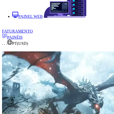
PAINEL WEB
FATURAMENTO
PAINÉIS
. . .
PT
(USD)