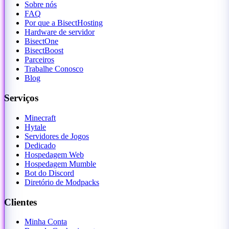
Sobre nós
FAQ
Por que a BisectHosting
Hardware de servidor
BisectOne
BisectBoost
Parceiros
Trabalhe Conosco
Blog
Serviços
Minecraft
Hytale
Servidores de Jogos
Dedicado
Hospedagem Web
Hospedagem Mumble
Bot do Discord
Diretório de Modpacks
Clientes
Minha Conta