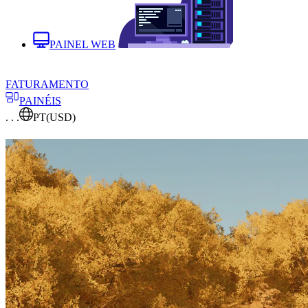
PAINEL WEB
FATURAMENTO
PAINÉIS
. . .
PT
(USD)