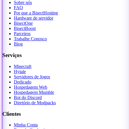
Sobre nós
FAQ
Por que a BisectHosting
Hardware de servidor
BisectOne
BisectBoost
Parceiros
Trabalhe Conosco
Blog
Serviços
Minecraft
Hytale
Servidores de Jogos
Dedicado
Hospedagem Web
Hospedagem Mumble
Bot do Discord
Diretório de Modpacks
Clientes
Minha Conta