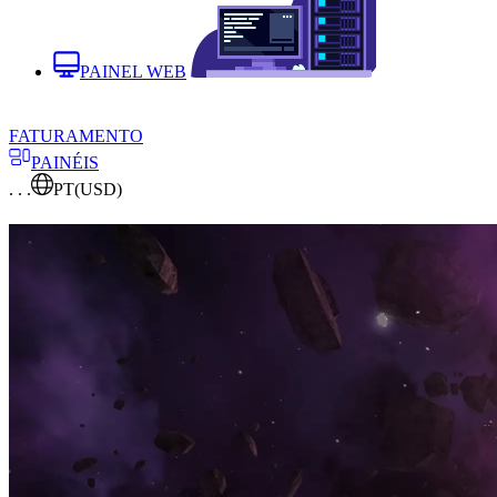
PAINEL WEB
FATURAMENTO
PAINÉIS
. . .
PT
(USD)